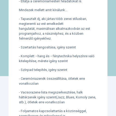
- Ellátja a ceremóniamesteri feladatokat is.
Mindezek mellett amit kínálunk...
- Tapasztalt dj, aki jártas több zenei stílusban,
megteremti az est emelkedett
hangulatát,
maximálisan alkalmazkodván az est
programjaihoz, a násznéphez, és a közben
felmerülő igényekhez.
- Szertartás hangosítása, igény szerint
- Komplett –hang és –fénytechnika helyszínre való
kitelepítése, mérete igény szerint
- Színpad telepítés, igény szerint
- Ceremóniazenék összeállítása, ötletek erre
vonatkozóan
- Vacsorazene lista megszerkesztése, halk
háttérzenék igény szerint(Jazz, Blues, Komoly zene,
stb.), ötletek erre vonatkozóan
- Folyamatos kapcsolattartás a közönséggel,
személyesen és mikrofonnal is