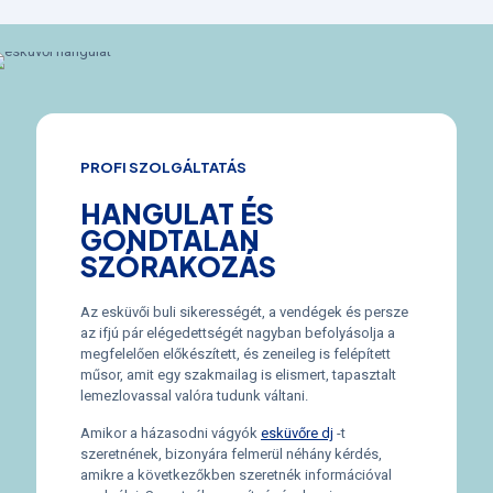
PROFI SZOLGÁLTATÁS
HANGULAT ÉS
GONDTALAN
SZÓRAKOZÁS
Az esküvői buli sikerességét, a vendégek és persze
az ifjú pár elégedettségét nagyban befolyásolja a
megfelelően előkészített, és zeneileg is felépített
műsor, amit egy szakmailag is elismert, tapasztalt
lemezlovassal valóra tudunk váltani.
Amikor a házasodni vágyók
esküvőre dj
-t
szeretnének, bizonyára felmerül néhány kérdés,
amikre a következőkben szeretnék információval