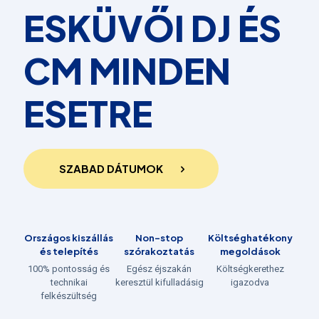
ESKÜVŐI DJ ÉS
CM MINDEN
ESETRE
SZABAD DÁTUMOK
Országos kiszállás
Non-stop
Költséghatékony
és telepítés
szórakoztatás
megoldások
100% pontosság és
Egész éjszakán
Költségkerethez
technikai
keresztül kifulladásig
igazodva
felkészültség