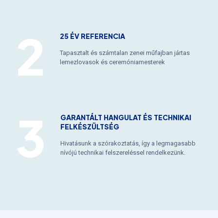
25 ÉV REFERENCIA
Tapasztalt és számtalan zenei műfajban jártas
lemezlovasok és ceremóniamesterek
GARANTÁLT HANGULAT ÉS TECHNIKAI
FELKÉSZÜLTSÉG
Hivatásunk a szórakoztatás, így a legmagasabb
nívójú technikai felszereléssel rendelkezünk.