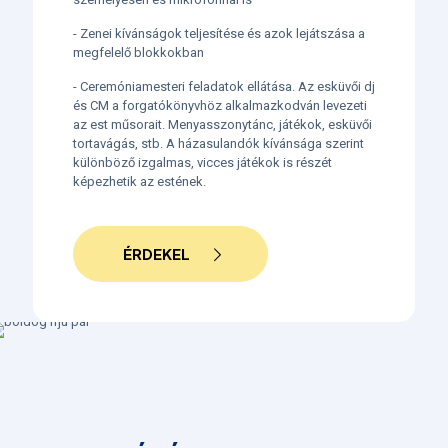
- Zenei kívánságok teljesítése és azok lejátszása a
megfelelő blokkokban
- Ceremóniamesteri feladatok ellátása. Az esküvői dj
és CM a forgatókönyvhöz alkalmazkodván levezeti
az est műsorait. Menyasszonytánc, játékok, esküvői
tortavágás, stb.
A házasulandók kívánsága szerint
különböző izgalmas, vicces játékok is részét
képezhetik az estének.
ÉRDEKEL