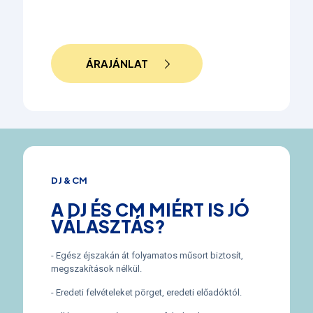
ÁRAJÁNLAT
DJ & CM
A DJ ÉS CM MIÉRT IS JÓ
VÁLASZTÁS?
- Egész éjszakán át folyamatos műsort biztosít,
megszakítások nélkül.
- Eredeti felvételeket pörget, eredeti előadóktól.