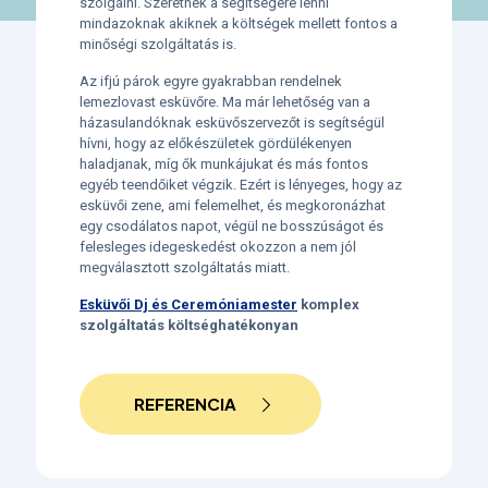
szolgálni. Szeretnék a segítségére lenni
mindazoknak akiknek a költségek mellett fontos a
minőségi szolgáltatás is.
Az ifjú párok egyre gyakrabban rendelnek
lemezlovast esküvőre. Ma már lehetőség van a
házasulandóknak esküvőszervezőt is segítségül
hívni, hogy az előkészületek gördülékenyen
haladjanak, míg ők munkájukat és más fontos
egyéb teendőiket végzik. Ezért is lényeges, hogy az
esküvői zene, ami felemelhet, és megkoronázhat
egy csodálatos napot, végül ne bosszúságot és
felesleges idegeskedést okozzon a nem jól
megválasztott szolgáltatás miatt.
Esküvői Dj és Ceremóniamester
komplex
szolgáltatás költséghatékonyan
REFERENCIA