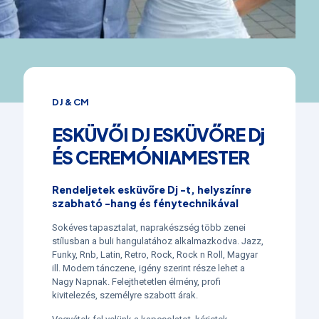
DJ & CM
ESKÜVŐI DJ ESKÜVŐRE Dj
ÉS CEREMÓNIAMESTER
Rendeljetek esküvőre Dj -t, helyszínre
szabható -hang és fénytechnikával
Sokéves tapasztalat, naprakészség több zenei
stílusban a buli hangulatához alkalmazkodva. Jazz,
Funky, Rnb, Latin, Retro, Rock, Rock n Roll, Magyar
ill. Modern tánczene, igény szerint része lehet a
Nagy Napnak. Felejthetetlen élmény, profi
kivitelezés, személyre szabott árak.