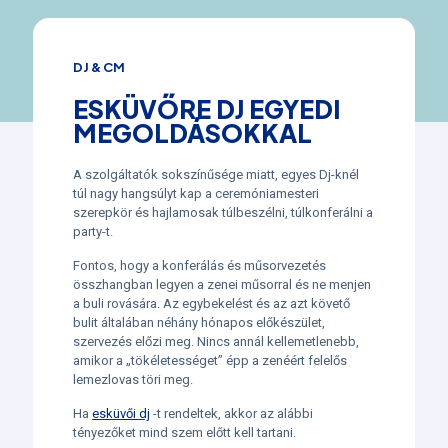
DJ & CM
ESKÜVŐRE DJ EGYEDI
MEGOLDÁSOKKAL
A szolgáltatók sokszínűsége miatt, egyes Dj-knél
túl nagy hangsúlyt kap a ceremóniamesteri
szerepkör és hajlamosak túlbeszélni, túlkonferálni a
party-t.
Fontos, hogy a konferálás és műsorvezetés
összhangban legyen a zenei műsorral és ne menjen
a buli rovására. Az egybekelést és az azt követő
bulit általában néhány hónapos előkészület,
szervezés előzi meg. Nincs annál kellemetlenebb,
amikor a „tökéletességet” épp a zenéért felelős
lemezlovas töri meg.
Ha
esküvői dj
-t rendeltek, akkor az alábbi
tényezőket mind szem előtt kell tartani.