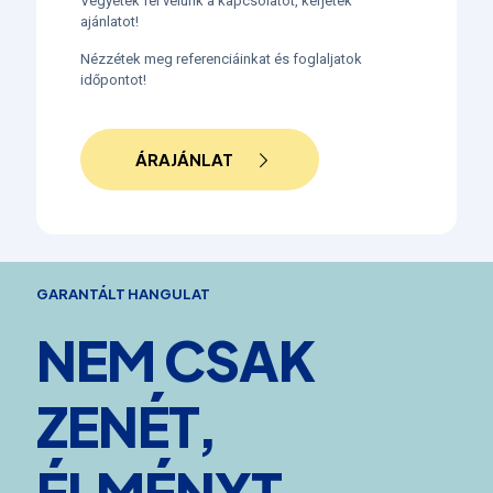
Vegyétek fel velünk a kapcsolatot, kérjetek
ajánlatot!
Nézzétek meg referenciáinkat és foglaljatok
időpontot!
ÁRAJÁNLAT
GARANTÁLT HANGULAT
NEM CSAK
ZENÉT,
ÉLMÉNYT