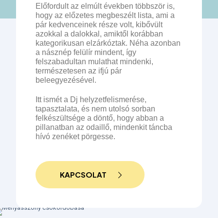
Előfordult az elmúlt években többször is,
hogy az előzetes megbeszélt lista, ami a
pár kedvenceinek része volt, kibővült
azokkal a dalokkal, amiktől korábban
kategorikusan elzárkóztak. Néha azonban
a násznép felülír mindent, így
felszabadultan mulathat mindenki,
természetesen az ifjú pár
beleegyezésével.
Itt ismét a Dj helyzetfelismerése,
tapasztalata, és nem utolsó sorban
felkészültsége a döntő, hogy abban a
pillanatban az odaillő, mindenkit táncba
hívó zenéket pörgesse.
KAPCSOLAT