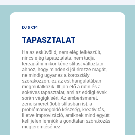
DJ & CM
TAPASZTALAT
Ha az esküvői dj nem elég felkészült,
nincs elég tapasztalata, nem tudja
lereagálni mikor kéne stílust változtatni
ahhoz, hogy mindenki jól érezze magát,
ne mindig ugyanaz a korosztály
szórakozzon, ez az est hangulatában
megmutatkozik. Itt jön elő a rutin és a
sokéves tapasztalat, ami az eddigi évek
során végigkísért. Az emberismeret,
zeneismeret (több stílusban is), a
problémamegoldó készség, kreativitás,
illetve improvizáció, amiknek mind együtt
kell jelen lenniük a gondtalan szórakozás
megteremtéséhez.