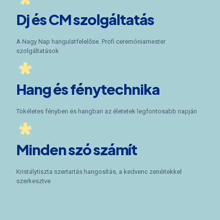
*
Dj és CM szolgáltatás
A Nagy Nap hangulatfelelőse. Profi ceremóniamester
szolgáltatások
*
Hang és fénytechnika
Tökéletes fényben és hangban az életetek legfontosabb napján
*
Minden szó számít
Kristálytiszta szertartás hangosítás, a kedvenc zenéitekkel
szerkesztve